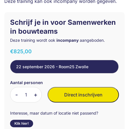
Deze training kan ook incompany worden gegeven.
Schrijf je in voor Samenwerken
in bouwteams
Deze training wordt ook
incompany
aangeboden.
€
825,00
22 september 2026 - Room25 Zwolle
Aantal personen
Samenwerken
Direct inschrijven
in
bouwteams
aantal
Interesse, maar datum of locatie niet passend?
Klik hier!