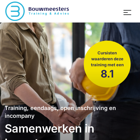
Cursisten
waarderen deze
training met een
8.1
Training, eendaags, open inschrijving en
incompany
Samenwerken in