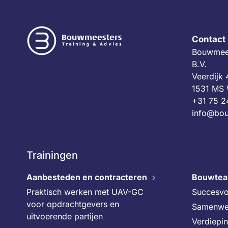
Contact
Bouwmees
B.V.
Veerdijk
1531 MS
+31 75 2
info@bou
Trainingen
Aanbesteden en contracteren
Bouwte
Praktisch werken met UAV-GC
Succesvo
voor opdrachtgevers en
Samenwe
uitvoerende partijen
Verdiepi