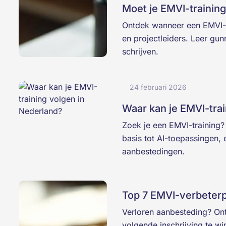
Moet je EMVI-trainin
Ontdek wanneer een EMVI-tr
en projectleiders. Leer gun
schrijven.
24 februari 2026
Waar kan je EMVI-tra
Zoek je een EMVI-training?
basis tot AI-toepassingen, e
aanbestedingen.
Top 7 EMVI-verbeterp
Verloren aanbesteding? On
volgende inschrijving te w