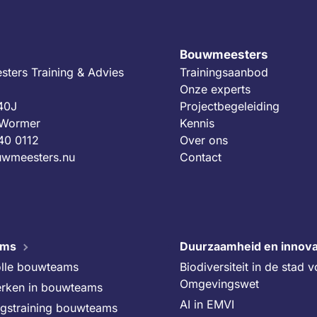
Bouwmeesters
ters Training & Advies
Trainingsaanbod
Onze experts
 40J
Projectbegeleiding
 Wormer
Kennis
40 0112
Over ons
wmeesters.nu
Contact
ams
Duurzaamheid en innova
lle bouwteams
Biodiversiteit in de stad 
Omgevingswet
rken in bouwteams
AI in EMVI
ngstraining bouwteams