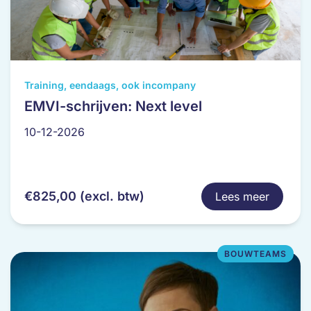
Dit
Training, eendaags, ook incompany
product
EMVI-schrijven: Next level
heeft
10-12-2026
meerdere
variaties.
Deze
optie
€
825,00
(excl. btw)
Lees meer
kan
gekozen
worden
op
BOUWTEAMS
de
productpagina