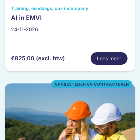
Dit
Training, eendaags, ook incompany
product
AI in EMVI
heeft
24-11-2026
meerdere
variaties.
Deze
optie
€
825,00
(excl. btw)
Lees meer
kan
gekozen
worden
op
AANBESTEDEN EN CONTRACTEREN
de
productpagina