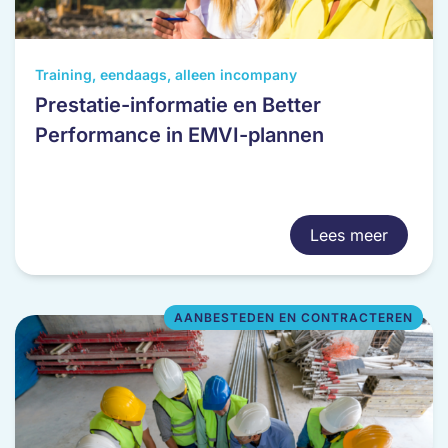
Dit
Training, eendaags, alleen incompany
product
Prestatie-informatie en Better
heeft
Performance in EMVI-plannen
meerdere
variaties.
Deze
optie
Lees meer
kan
gekozen
worden
op
AANBESTEDEN EN CONTRACTEREN
de
productpagina