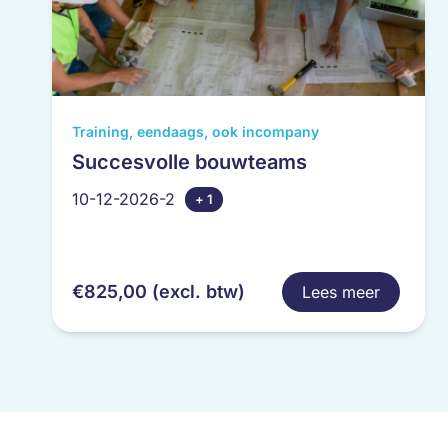
Dit
Training, eendaags, ook incompany
product
Succesvolle bouwteams
heeft
10-12-2026-2
+ 1
meerdere
variaties.
Deze
optie
€
825,00
(excl. btw)
Lees meer
kan
gekozen
worden
op
de
productpagina