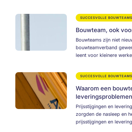
SUCCESVOLLE BOUWTEAM
Bouwteam, ook voor 
Bouwteams zijn niet nieu
bouwteamverband gewerkt
leent voor kleinere wer
SUCCESVOLLE BOUWTEAM
Waarom een bouwteam
leveringsprobleme
Prijsstijgingen en leveri
zorgden de nasleep en he
prijsstijgingen en lever