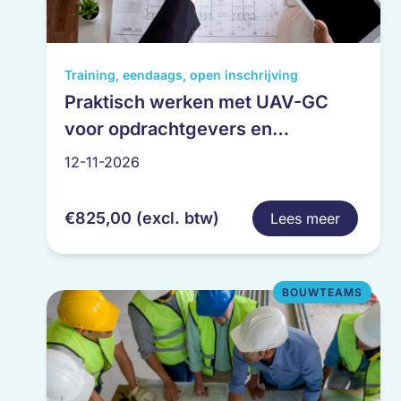
Dit
Training, eendaags, open inschrijving
product
Praktisch werken met UAV-GC
heeft
voor opdrachtgevers en
meerdere
uitvoerende partijen
variaties.
12-11-2026
Deze
optie
€
825,00
(excl. btw)
Lees meer
kan
gekozen
worden
op
BOUWTEAMS
de
productpagina