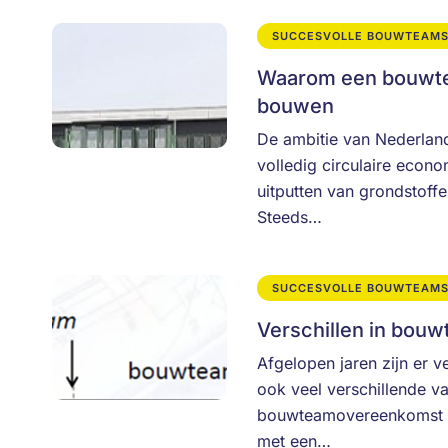
SUCCESVOLLE BOUWTEAM
Waarom een bouwteam
bouwen
De ambitie van Nederland 
volledig circulaire econo
uitputten van grondstoffe
Steeds…
SUCCESVOLLE BOUWTEAM
Verschillen in bou
Afgelopen jaren zijn er 
ook veel verschillende v
bouwteamovereenkomst 
met een…