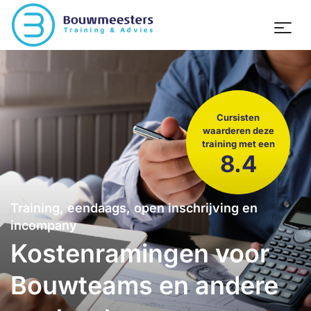
Cursisten
waarderen deze
training met een
8.4
Training, eendaags, open inschrijving en
incompany
Kostenramingen voor
Bouwteams en andere