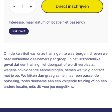
Kostenramingen
Direct inschrijven
voor
Bouwteams
en
Interesse, maar datum of locatie niet passend?
andere
Klik hier!
contractvormen
aantal
Om de kwaliteit van onze trainingen te waarborgen, streven we
naar voldoende deelnemers per groep. In het uitzonderlijke
geval dat een training niet doorgaat of wordt verplaatst
wegens onvoldoende aanmeldingen, nemen we tijdig contact
met je op. We kijken dan graag samen naar een passende
oplossing, zoals deelname aan een volgende training of op een
andere locatie, mits dit voor jou mogelijk is.