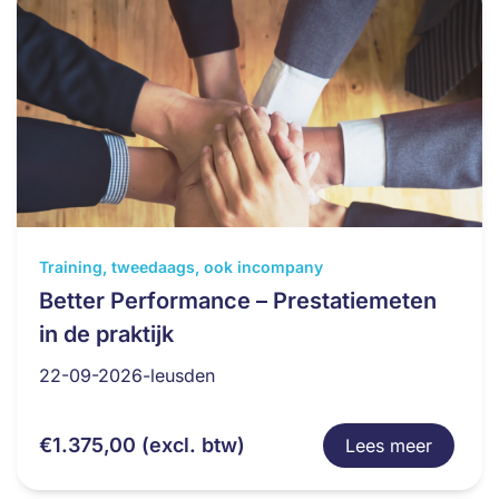
Dit
Training, tweedaags, ook incompany
product
Better Performance – Prestatiemeten
heeft
in de praktijk
meerdere
variaties.
22-09-2026-leusden
Deze
optie
€
1.375,00
(excl. btw)
Lees meer
kan
gekozen