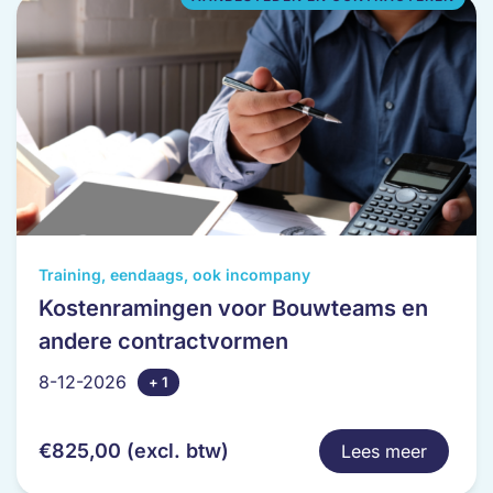
de
productpagina
Dit
Training, eendaags, ook incompany
product
Kostenramingen voor Bouwteams en
heeft
andere contractvormen
meerdere
variaties.
8-12-2026
+ 1
Deze
optie
€
825,00
(excl. btw)
Lees meer
kan
gekozen