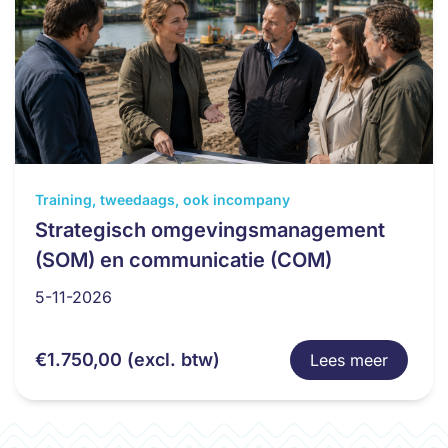
Dit
Training, tweedaags, ook incompany
product
Strategisch omgevingsmanagement
heeft
(SOM) en communicatie (COM)
meerdere
variaties.
5-11-2026
Deze
optie
€
1.750,00
(excl. btw)
Lees meer
kan
gekozen
worden
op