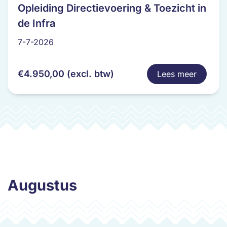
product
Opleiding Directievoering & Toezicht in
heeft
de Infra
meerdere
variaties.
7-7-2026
Deze
optie
€
4.950,00
(excl. btw)
Lees meer
kan
gekozen
worden
op
de
productpagina
Augustus