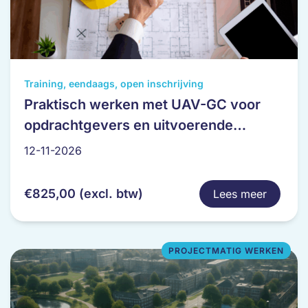
Dit
Training, eendaags, open inschrijving
product
Praktisch werken met UAV-GC voor
heeft
opdrachtgevers en uitvoerende
meerdere
partijen
variaties.
12-11-2026
Deze
optie
€
825,00
(excl. btw)
Lees meer
kan
gekozen
worden
op
PROJECTMATIG WERKEN
de
productpagina