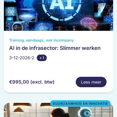
Dit
Training, eendaags, ook incompany
product
AI in de infrasector: Slimmer werken
heeft
3-12-2026-2
+ 1
meerdere
variaties.
Deze
optie
€
995,00
(excl. btw)
Lees meer
kan
gekozen
worden
op
DUURZAAMHEID EN INNOVATIE
de
productpagina