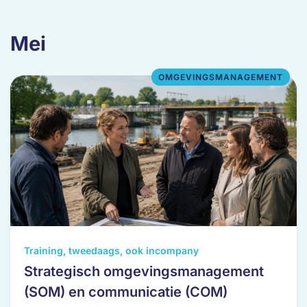
Mei
OMGEVINGSMANAGEMENT
Dit
Training, tweedaags, ook incompany
product
Strategisch omgevingsmanagement
heeft
(SOM) en communicatie (COM)
meerdere