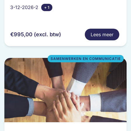
heeft
3-12-2026-2
+ 1
meerdere
variaties.
Deze
optie
€
995,00
(excl. btw)
Lees meer
kan
gekozen
worden
op
SAMENWERKEN EN COMMUNICATIE
de
productpagina