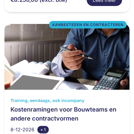
Lees meer
kan
gekozen
worden
op
AANBESTEDEN EN CONTRACTEREN
de
productpagina
Dit
Training, eendaags, ook incompany
product
Kostenramingen voor Bouwteams en
heeft
andere contractvormen
meerdere
variaties.
8-12-2026
+ 1