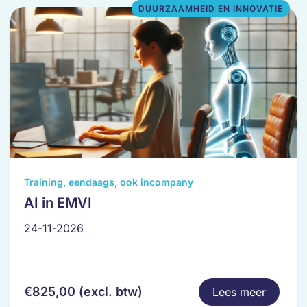
DUURZAAMHEID EN INNOVATIE
Dit
Training, eendaags, ook incompany
product
AI in EMVI
heeft
24-11-2026
meerdere
variaties.
Deze
optie
€
825,00
(excl. btw)
Lees meer
kan