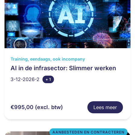
Dit
Training, eendaags, ook incompany
product
AI in de infrasector: Slimmer werken
heeft
3-12-2026-2
+ 1
meerdere
variaties.
Deze
optie
€
995,00
(excl. btw)
Lees meer
kan
gekozen
worden
op
AANBESTEDEN EN CONTRACTEREN