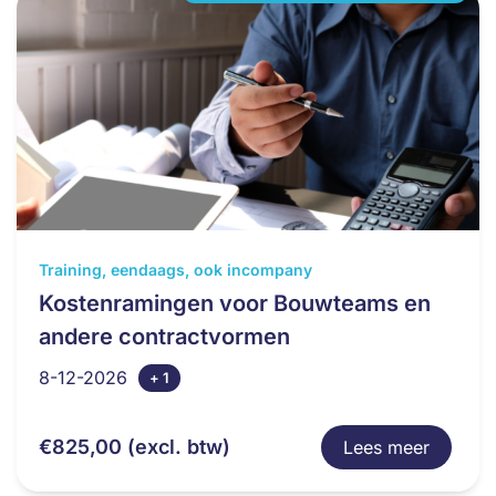
de
productpagina
Dit
Training, eendaags, ook incompany
product
Kostenramingen voor Bouwteams en
heeft
andere contractvormen
meerdere
variaties.
8-12-2026
+ 1
Deze
optie
€
825,00
(excl. btw)
Lees meer
kan
gekozen