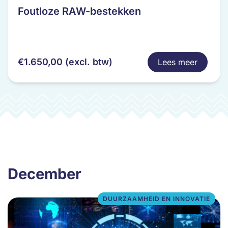
heeft
Foutloze RAW-bestekken
meerdere
variaties.
Deze
optie
€
1.650,00
(excl. btw)
Lees meer
kan
gekozen
worden
op
de
productpagina
December
DUURZAAMHEID EN INNOVATIE