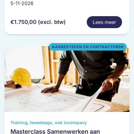
variaties.
5-11-2026
Deze
optie
€
1.750,00
(excl. btw)
Lees meer
kan
gekozen
worden
op
AANBESTEDEN EN CONTRACTEREN
de
productpagina
Dit
Training, tweedaags, ook incompany
product
Masterclass Samenwerken aan