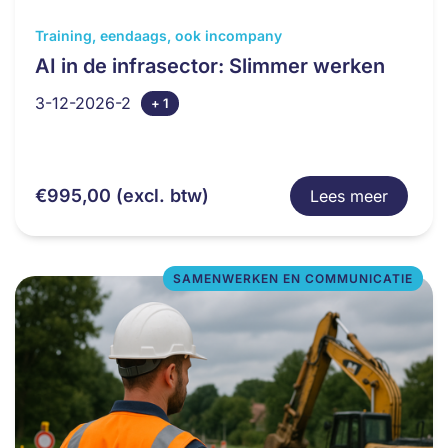
Dit
Training, eendaags, ook incompany
product
AI in de infrasector: Slimmer werken
heeft
3-12-2026-2
+ 1
meerdere
variaties.
Deze
optie
€
995,00
(excl. btw)
Lees meer
kan
gekozen
worden
op
SAMENWERKEN EN COMMUNICATIE
de
productpagina