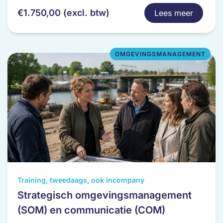
optie
€
1.750,00
(excl. btw)
Lees meer
kan
gekozen
worden
op
OMGEVINGSMANAGEMENT
de
productpagina
Dit
Training, tweedaags, ook incompany
product
Strategisch omgevingsmanagement
heeft
(SOM) en communicatie (COM)
meerdere