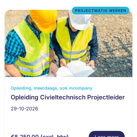
worden
op
PROJECTMATIG WERKEN
de
productpagina
Dit
Opleiding, meerdaags, ook incompany
product
Opleiding Civieltechnisch Projectleider
heeft
29-10-2026
meerdere
variaties.
Deze
optie
€
8.250,00
(excl. btw)