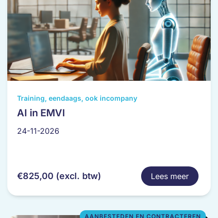
Dit
Training, eendaags, ook incompany
product
AI in EMVI
heeft
24-11-2026
meerdere
variaties.
Deze
optie
€
825,00
(excl. btw)
Lees meer
kan
gekozen
worden
op
AANBESTEDEN EN CONTRACTEREN