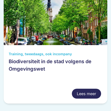
productpagina
Training, tweedaags, ook incompany
Biodiversiteit in de stad volgens de
Omgevingswet
Lees meer