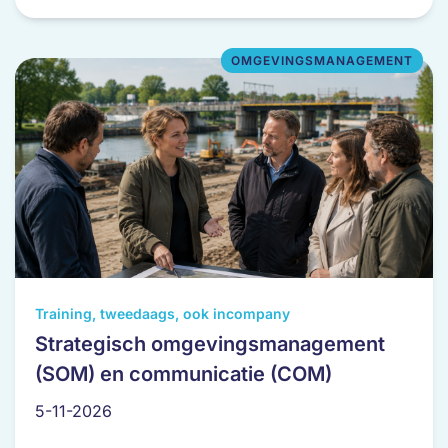
gekozen
worden
op
OMGEVINGSMANAGEMENT
de
productpagina
Dit
Training, tweedaags, ook incompany
product
Strategisch omgevingsmanagement
heeft
(SOM) en communicatie (COM)
meerdere
variaties.
5-11-2026
Deze