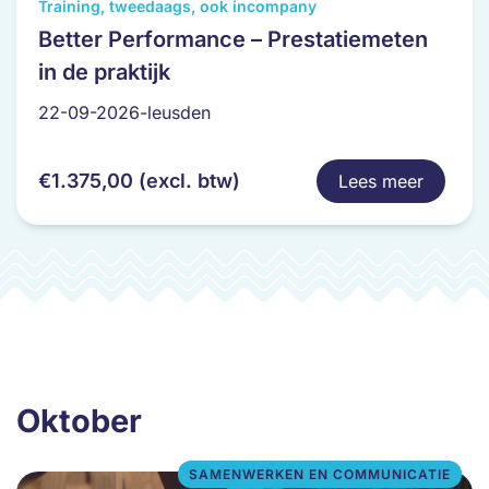
Dit
Training, tweedaags, ook incompany
product
Better Performance – Prestatiemeten
heeft
in de praktijk
meerdere
variaties.
22-09-2026-leusden
Deze
optie
€
1.375,00
(excl. btw)
Lees meer
kan
gekozen
worden
op
de
productpagina
Oktober
SAMENWERKEN EN COMMUNICATIE