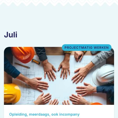
de
productpagina
Juli
PROJECTMATIG WERKEN
Dit
Opleiding, meerdaags, ook incompany