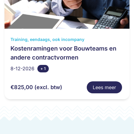
Dit
Training, eendaags, ook incompany
product
Kostenramingen voor Bouwteams en
heeft
andere contractvormen
meerdere
variaties.
8-12-2026
+ 1
Deze
optie
€
825,00
(excl. btw)
Lees meer
kan
gekozen
worden
op
de
productpagina