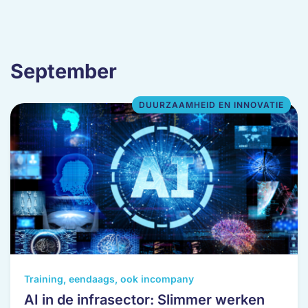
September
DUURZAAMHEID EN INNOVATIE
Dit
Training, eendaags, ook incompany
product
AI in de infrasector: Slimmer werken