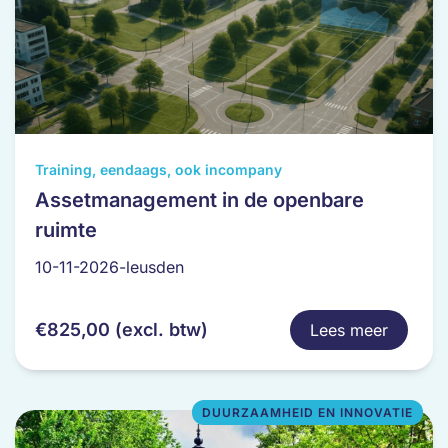
Dit
Training, eendaags, ook incompany
product
Assetmanagement in de openbare
heeft
ruimte
meerdere
variaties.
10-11-2026-leusden
Deze
optie
€
825,00
(excl. btw)
Lees meer
kan
gekozen
worden
op
DUURZAAMHEID EN INNOVATIE
de