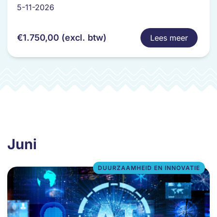
variaties.
5-11-2026
Deze
optie
€
1.750,00
(excl. btw)
Lees meer
kan
gekozen
worden
op
de
productpagina
Juni
DUURZAAMHEID EN INNOVATIE