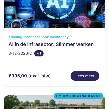
Dit
Training, eendaags, ook incompany
product
AI in de infrasector: Slimmer werken
heeft
3-12-2026-2
+ 1
meerdere
variaties.
Deze
optie
€
995,00
(excl. btw)
Lees meer
kan
gekozen
worden
op
OMGEVINGSMANAGEMENT
de
productpagina