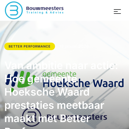
19 januari 2026
BETTER PERFORMANCE
Van ambitie naar actie:
Hoe gemeente
Hoeksche Waard
prestaties meetbaar
maakt met Better