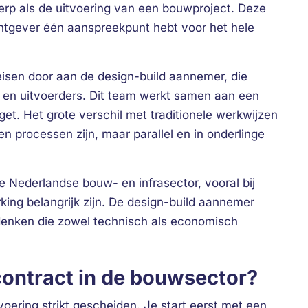
erp als de uitvoering van een bouwproject. Deze
htgever één aanspreekpunt hebt voor het hele
n eisen door aan de design-build aannemer, die
en uitvoerders. Dit team werkt samen aan een
et. Het grote verschil met traditionele werkwijzen
en processen zijn, maar parallel en in onderlinge
 Nederlandse bouw- en infrasector, vooral bij
ng belangrijk zijn. De design-build aannemer
edenken die zowel technisch als economisch
contract in de bouwsector?
voering strikt gescheiden. Je start eerst met een