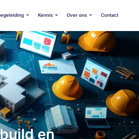
begeleiding
Kennis
Over ons
Contact
build en