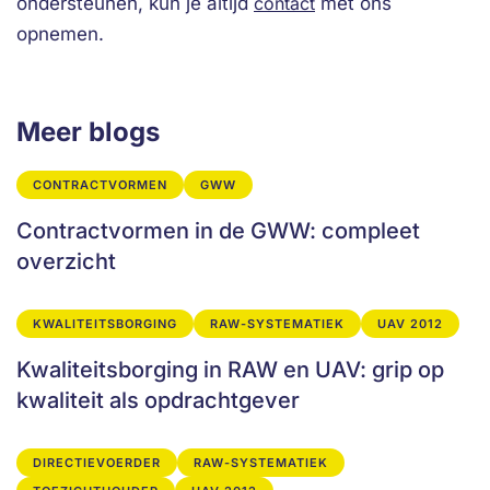
ondersteunen, kun je altijd
contact
met ons
opnemen.
Meer blogs
CONTRACTVORMEN
GWW
Contractvormen in de GWW: compleet
overzicht
KWALITEITSBORGING
RAW-SYSTEMATIEK
UAV 2012
Kwaliteitsborging in RAW en UAV: grip op
kwaliteit als opdrachtgever
DIRECTIEVOERDER
RAW-SYSTEMATIEK