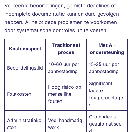
Verkeerde beoordelingen, gemiste deadlines of
incomplete documentatie kunnen dure gevolgen
hebben. AI helpt deze problemen te voorkomen
door systematische controles uit te voeren.
Traditioneel
Met AI-
Kostenaspect
proces
ondersteuning
40-60 uur per
15-25 uur per
Beoordelingstijd
aanbesteding
aanbesteding
Significant
Hoog risico op
lagere
Foutkosten
menselijke
foutpercentage
fouten
s
Grotendeels
Administratieko
Veel handmatig
geautomatiseer
sten
werk
d