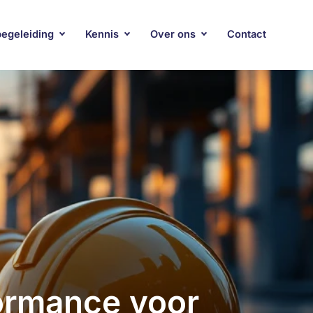
begeleiding
Kennis
Over ons
Contact
formance voor