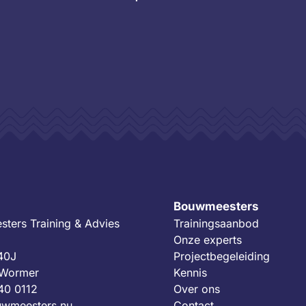
Bouwmeesters
ters Training & Advies
Trainingsaanbod
Onze experts
 40J
Projectbegeleiding
 Wormer
Kennis
40 0112
Over ons
wmeesters.nu
Contact