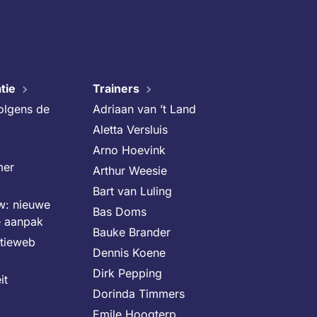
tie
Trainers
volgens de
Adriaan van ’t Land
Aletta Versluis
Arno Hoevink
mer
Arthur Weesie
Bart van Luling
uw: nieuwe
Bas Doms
e aanpak
Bauke Brander
itieweb
Dennis Koene
Dirk Pepping
it
Dorinda Timmers
Emile Hoogterp