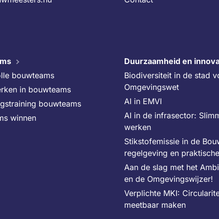
ams
Duurzaamheid en innova
lle bouwteams
Biodiversiteit in de stad 
Omgevingswet
rken in bouwteams
AI in EMVI
ngstraining bouwteams
AI in de infrasector: Slim
ms winnen
werken
Stikstofemissie in de Bo
regelgeving en praktisch
Aan de slag met het Amb
en de Omgevingswijzer!
Verplichte MKI: Circularite
meetbaar maken