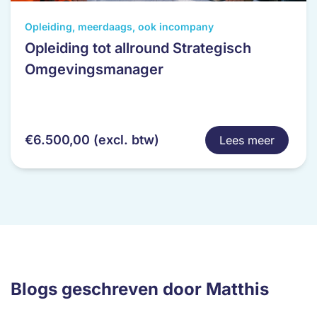
Dit
Opleiding, meerdaags, ook incompany
product
Opleiding tot allround Strategisch
heeft
Omgevingsmanager
meerdere
variaties.
Deze
optie
€
6.500,00
(excl. btw)
Lees meer
kan
gekozen
worden
op
de
productpagina
Blogs geschreven door Matthis