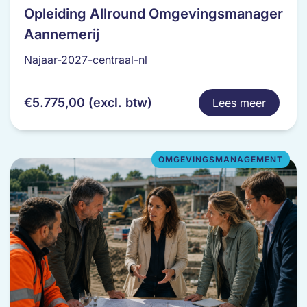
product
Opleiding Allround Omgevingsmanager
heeft
Aannemerij
meerdere
variaties.
Najaar-2027-centraal-nl
Deze
optie
€
5.775,00
(excl. btw)
Lees meer
kan
gekozen
worden
op
OMGEVINGSMANAGEMENT
de
productpagina