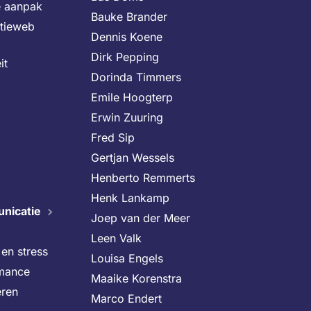
e aanpak
Bauke Brander
itieweb
Dennis Koene
Dirk Pepping
it
Dorinda Timmers
Emile Hoogterp
Erwin Zuuring
Fred Sip
Gertjan Wessels
Henberto Remmerts
Henk Lankamp
nicatie
Joep van der Meer
Leen Valk
en stress
Louisa Engels
rmance
Maaike Korenstra
eren
Marco Endert