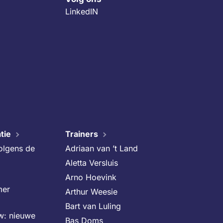
LinkedIN
tie
Trainers
volgens de
Adriaan van ’t Land
Aletta Versluis
Arno Hoevink
mer
Arthur Weesie
Bart van Luling
uw: nieuwe
Bas Doms