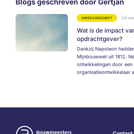
Blogs geschreven door Gertjan
24 me
OMGEVINGSWET
Wat is de impact v
opdrachtgever?
Dankzij Napoleon hadden
Mijnbouwwet uit 1812. N
ontwikkelingen door een 
organisatieontwikkelaar
Contact