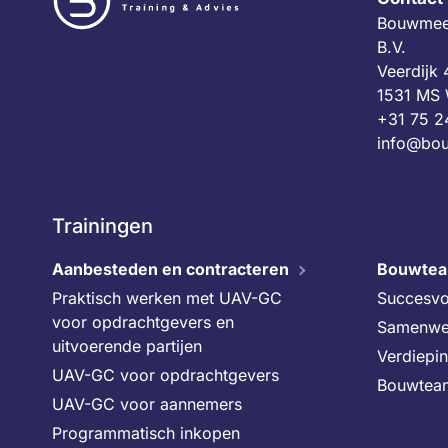
Bouwmees
B.V.
Veerdijk
1531 MS
+31 75 2
info@bou
Trainingen
Aanbesteden en contracteren
Bouwte
Praktisch werken met UAV-GC
Succesvo
voor opdrachtgevers en
Samenwe
uitvoerende partijen
Verdiepi
UAV-GC voor opdrachtgevers
Bouwtea
UAV-GC voor aannemers
Programmatisch inkopen