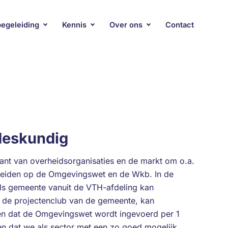
begeleiding
Kennis
Over ons
Contact
 deskundig
nt van overheidsorganisaties en de markt om o.a.
reiden op de Omgevingswet en de Wkb. In de
als gemeente vanuit de VTH-afdeling kan
 de projectenclub van de gemeente, kan
n dat de Omgevingswet wordt ingevoerd per 1
gen dat we als sector met een zo goed mogelijk