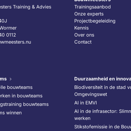
ters Training & Advies
Trainingsaanbod
Onze experts
 40J
Projectbegeleiding
 Wormer
Kennis
40 0112
Over ons
wmeesters.nu
Contact
ams
Duurzaamheid en innova
lle bouwteams
Biodiversiteit in de stad 
Omgevingswet
rken in bouwteams
AI in EMVI
ngstraining bouwteams
AI in de infrasector: Slim
ms winnen
werken
Stikstofemissie in de Bo