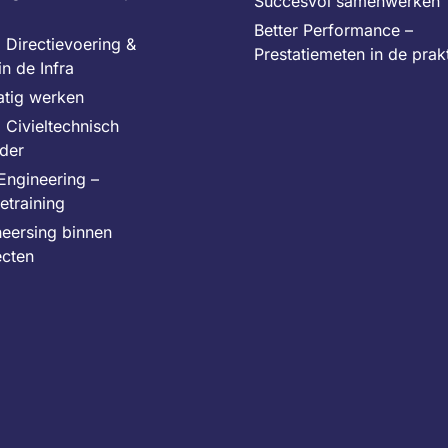
Succesvol samenwerken
Better Performance –
 Directievoering &
Prestatiemeten in de prakt
in de Infra
atig werken
 Civieltechnisch
ider
Engineering –
ietraining
heersing binnen
ecten