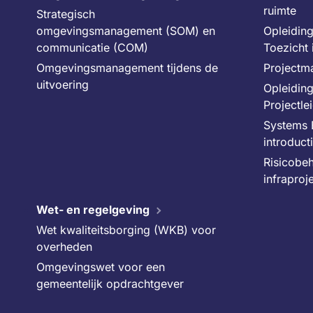
ruimte
Strategisch
omgevingsmanagement (SOM) en
Opleiding
communicatie (COM)
Toezicht 
Omgevingsmanagement tijdens de
Projectm
uitvoering
Opleiding
Projectle
Systems 
introduct
Risicobe
infraproj
Wet- en regelgeving
Wet kwaliteitsborging (WKB) voor
overheden
Omgevingswet voor een
gemeentelijk opdrachtgever