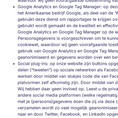
waarvoor wij geen voorafgaande toestemming van
Google Analytics en Google Tag Manager: op dez
het Amerikaanse bedrijf Google, als deel van de “
gebruikt deze dienst om rapportages te krijgen o
gebruikt wordt gemaakt en de kwaliteit en effectiv
Google Analytics en Google Tag Manager op de wij
Persoonsgegevens is voorgeschreven om te kunnen
cookiewet, waardoor wij geen voorafgaande toes
gebruik van Google Analytics en Google Tag Man
geanonimiseerd en gegevens worden over een beve
Social plug-ins: op onze website zijn buttons o
delen (“tweeten”) op sociale netwerken als Facebo
werken door middel van stukjes code die van Face
platvormen zelf afkomstig zijn. Door middel van 
Wij hebben daar geen invloed op. Leest u de priv
andere social media platformen (welke regelmatig 
met je (persoons)gegevens doen die zij via deze 
verzamelen wordt zo veel mogelijk geanonimiseer
naar en door Twitter, Facebook, en LinkedIn opge