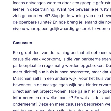
ineens ontvangen worden door een groepje gefrust
leer je in deze training. Want hoe bewaar je je rust
zich gehoord voelt? Stap je de woning van een bewo
de openbare ruimte? En hoe breng je iemand die hoo
niveau waarop een gelijkwaardig gesprek te voeren
Casussen
Een groot deel van de training bestaat uit oefenen:
casus die vaak voorkomt, is die van parkeergelegen
parkeerplaatsen regelmatig worden opgebroken. Dat
meer dichtbij hun huis kunnen neerzetten, maar dat
Misschien zelfs in een andere wijk, voor het huis v
bewoners in de naastgelegen wijk ook hinder ervare
direct aan het project wonen. Hoe ga je hier zo go
informeren en op welke manier? En wat als de situati
onderneemt? Deze en meer casussen bespreken we in
wat je moet doen als de situatie zich voordoet.