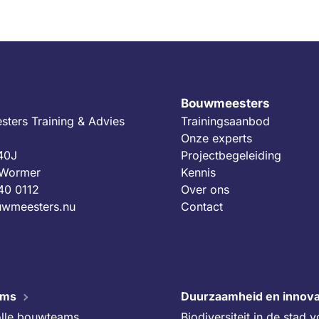
Bouwmeesters
ters Training & Advies
Trainingsaanbod
Onze experts
 40J
Projectbegeleiding
 Wormer
Kennis
40 0112
Over ons
wmeesters.nu
Contact
ams
Duurzaamheid en innova
lle bouwteams
Biodiversiteit in de stad 