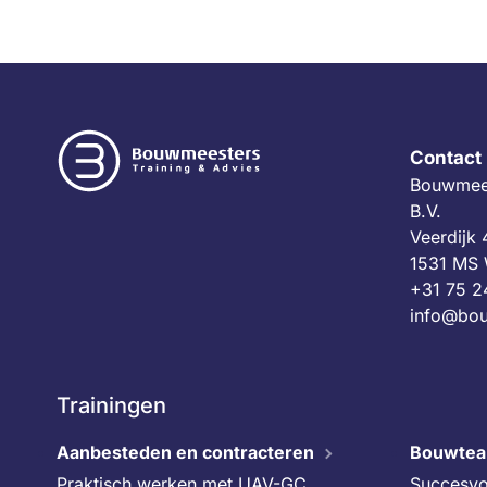
Contact
Bouwmees
B.V.
Veerdijk
1531 MS
+31 75 2
info@bou
Trainingen
Aanbesteden en contracteren
Bouwte
Praktisch werken met UAV-GC
Succesvo