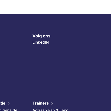
Volg ons
LinkedIN
tie
Trainers
volgens de
Adriaan van ’t Land