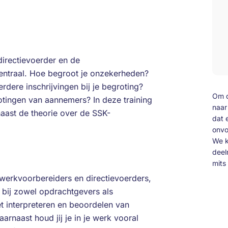
directievoerder en de
centraal. Hoe begroot je onzekerheden?
rdere inschrijvingen bij je begroting?
Om d
rotingen van aannemers? In deze training
naar
aast de theorie over de SSK-
dat 
onvo
We k
deel
mits 
 werkvoorbereiders en directievoerders,
bij zowel opdrachtgevers als
et interpreteren en beoordelen van
arnaast houd jij je in je werk vooral