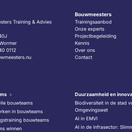
Bouwmeesters
ters Training & Advies
Trainingsaanbod
Onze experts
 40J
Projectbegeleiding
 Wormer
Kennis
40 0112
Over ons
wmeesters.nu
Contact
ams
Duurzaamheid en innova
lle bouwteams
Biodiversiteit in de stad 
Omgevingswet
rken in bouwteams
AI in EMVI
ngstraining bouwteams
AI in de infrasector: Slim
ms winnen