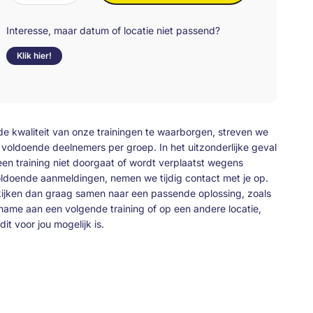
Bouwteams
en
Interesse, maar datum of locatie niet passend?
andere
Klik hier!
contractvormen
aantal
e kwaliteit van onze trainingen te waarborgen, streven we
 voldoende deelnemers per groep. In het uitzonderlijke geval
een training niet doorgaat of wordt verplaatst wegens
ldoende aanmeldingen, nemen we tijdig contact met je op.
ijken dan graag samen naar een passende oplossing, zoals
name aan een volgende training of op een andere locatie,
dit voor jou mogelijk is.