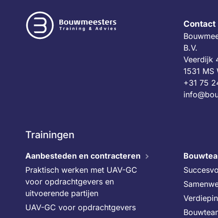
Contact
Bouwmees
B.V.
Veerdijk
1531 MS
+31 75 2
info@bou
Trainingen
Aanbesteden en contracteren
Bouwte
Praktisch werken met UAV-GC
Succesvo
voor opdrachtgevers en
Samenwe
uitvoerende partijen
Verdiepi
UAV-GC voor opdrachtgevers
Bouwtea