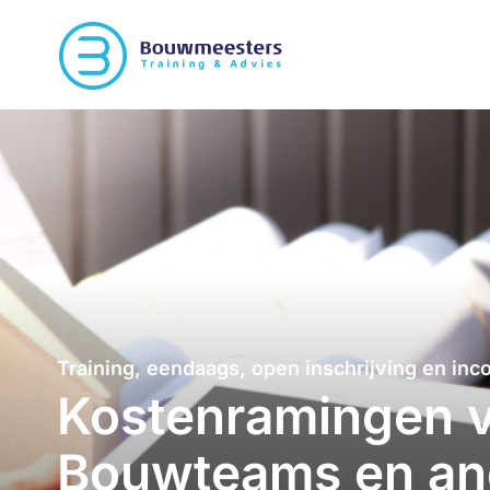
Training, eendaags, open inschrijving en in
Kostenramingen 
Bouwteams en an