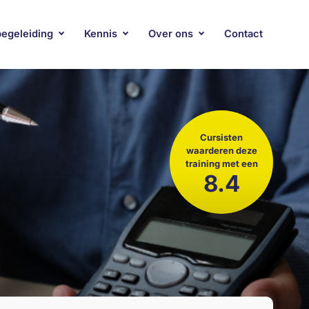
begeleiding
Kennis
Over ons
Contact
Cursisten
waarderen deze
training met een
8.4