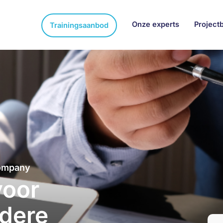
Onze experts
Project
Trainingsaanbod
company
voor
dere