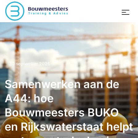
30 september 2025
Samenwerken aan de
A44: hoe
Bouwmeesters BUKO
en Rijkswaterstaat helpt