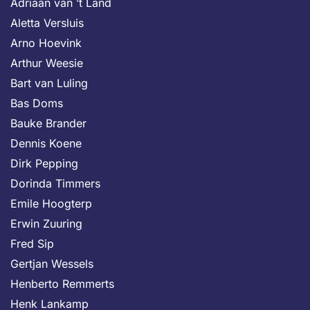
Adriaan van ’t Land
Aletta Versluis
Arno Hoevink
Arthur Weesie
Bart van Luling
Bas Doms
Bauke Brander
Dennis Koene
Dirk Pepping
Dorinda Timmers
Emile Hoogterp
Erwin Zuuring
Fred Sip
Gertjan Wessels
Henberto Remmerts
Henk Lankamp