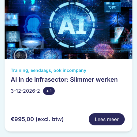
productpagina
Dit
Training, eendaags, ook incompany
product
AI in de infrasector: Slimmer werken
heeft
3-12-2026-2
+ 1
meerdere
variaties.
Deze
optie
€
995,00
(excl. btw)
Lees meer
kan
gekozen
worden