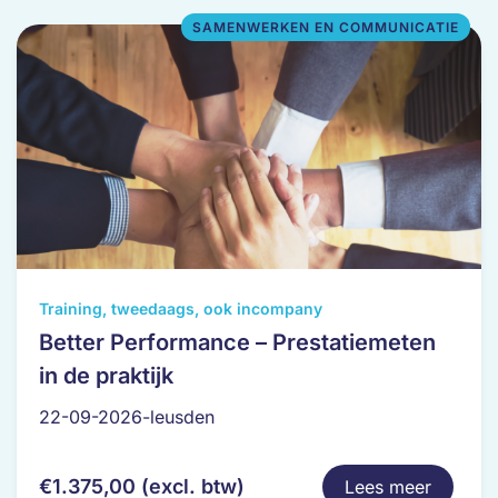
op
SAMENWERKEN EN COMMUNICATIE
de
productpagina
Dit
Training, tweedaags, ook incompany
product
Better Performance – Prestatiemeten
heeft
in de praktijk
meerdere
variaties.
22-09-2026-leusden
Deze
optie
€
1.375,00
(excl. btw)
Lees meer
kan