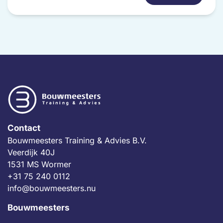
gekozen
worden
op
de
productpagina
Contact
Bouwmeesters Training & Advies B.V.
Veerdijk 40J
1531 MS Wormer
+31 75 240 0112
info@bouwmeesters.nu
Bouwmeesters