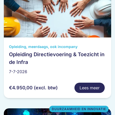
Dit
Opleiding, meerdaags, ook incompany
product
Opleiding Directievoering & Toezicht in
heeft
de Infra
meerdere
variaties.
7-7-2026
Deze
optie
€
4.950,00
(excl. btw)
Lees meer
kan
gekozen
worden
op
DUURZAAMHEID EN INNOVATIE
de