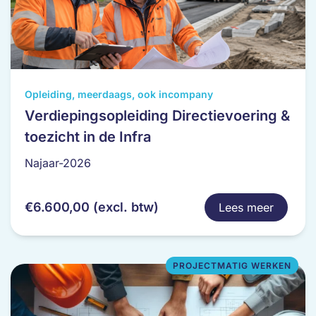
Dit
Opleiding, meerdaags, ook incompany
product
Verdiepingsopleiding Directievoering &
heeft
toezicht in de Infra
meerdere
variaties.
Najaar-2026
Deze
optie
€
6.600,00
(excl. btw)
Lees meer
kan
gekozen
worden
op
PROJECTMATIG WERKEN
de
productpagina