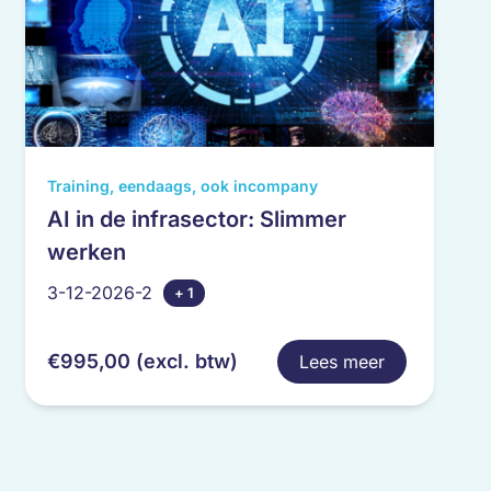
Dit
Training, eendaags, ook incompany
product
AI in de infrasector: Slimmer
heeft
werken
meerdere
variaties.
3-12-2026-2
+ 1
Deze
optie
€
995,00
(excl. btw)
Lees meer
kan
gekozen
worden
op
de