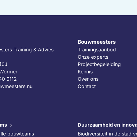
Bouwmeesters
ters Training & Advies
Trainingsaanbod
Onze experts
 40J
Projectbegeleiding
 Wormer
Kennis
40 0112
Over ons
wmeesters.nu
Contact
ams
Duurzaamheid en innova
lle bouwteams
Biodiversiteit in de stad 