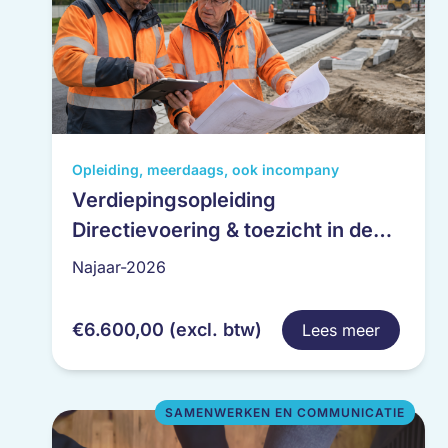
Dit
Opleiding, meerdaags, ook incompany
product
Verdiepingsopleiding
heeft
Directievoering & toezicht in de
meerdere
Infra
variaties.
Najaar-2026
Deze
optie
€
6.600,00
(excl. btw)
Lees meer
kan
gekozen
worden
op
SAMENWERKEN EN COMMUNICATIE
de