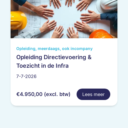
Dit
Opleiding, meerdaags, ook incompany
product
Opleiding Directievoering &
heeft
Toezicht in de Infra
meerdere
variaties.
7-7-2026
Deze
optie
€
4.950,00
(excl. btw)
Lees meer
kan
gekozen
worden
op
de