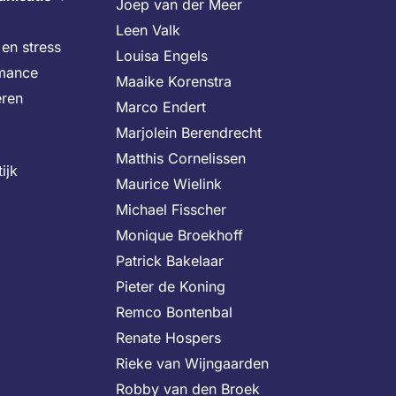
Joep van der Meer
Leen Valk
en stress
Louisa Engels
rmance
Maaike Korenstra
eren
Marco Endert
Marjolein Berendrecht
Matthis Cornelissen
ijk
Maurice Wielink
Michael Fisscher
Monique Broekhoff
Patrick Bakelaar
Pieter de Koning
Remco Bontenbal
Renate Hospers
Rieke van Wijngaarden
Robby van den Broek