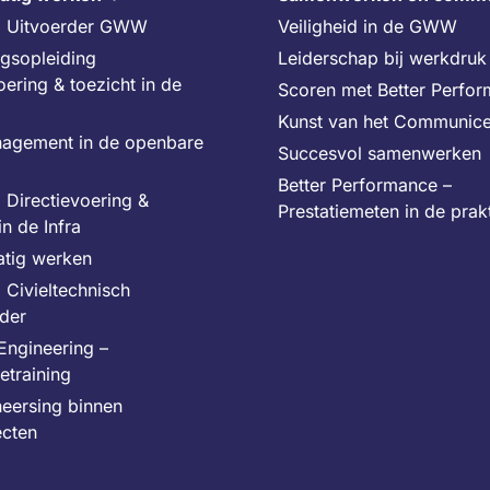
g Uitvoerder GWW
Veiligheid in de GWW
ngsopleiding
Leiderschap bij werkdruk 
oering & toezicht in de
Scoren met Better Perfo
Kunst van het Communic
agement in de openbare
Succesvol samenwerken
Better Performance –
 Directievoering &
Prestatiemeten in de prakt
in de Infra
atig werken
 Civieltechnisch
ider
Engineering –
ietraining
heersing binnen
ecten