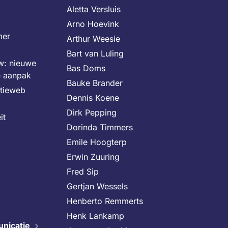
Aletta Versluis
Arno Hoevink
mer
Arthur Weesie
Bart van Luling
uw: nieuwe
Bas Doms
e aanpak
Bauke Brander
itieweb
Dennis Koene
Dirk Pepping
it
Dorinda Timmers
Emile Hoogterp
Erwin Zuuring
Fred Sip
Gertjan Wessels
Henberto Remmerts
Henk Lankamp
nicatie