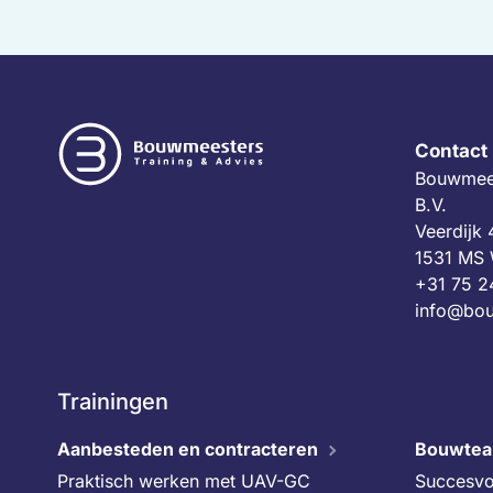
op
de
productpagina
Contact
Bouwmees
B.V.
Veerdijk
1531 MS
+31 75 2
info@bou
Trainingen
Aanbesteden en contracteren
Bouwte
Praktisch werken met UAV-GC
Succesvo