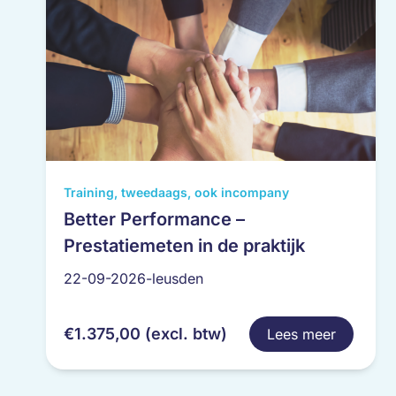
productpagina
Dit
Training, tweedaags, ook incompany
product
Better Performance –
heeft
Prestatiemeten in de praktijk
meerdere
variaties.
22-09-2026-leusden
Deze
optie
€
1.375,00
(excl. btw)
Lees meer
kan
gekozen
worden