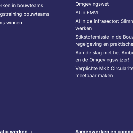
Omgevingswet
rken in bouwteams
AI in EMVI
ngstraining bouwteams
AI in de infrasector: Slim
ms winnen
werken
Stikstofemissie in de Bo
regelgeving en praktisch
Aan de slag met het Amb
en de Omgevingswijzer!
Verplichte MKI: Circularite
meetbaar maken
atig werken
Samenwerken en commu