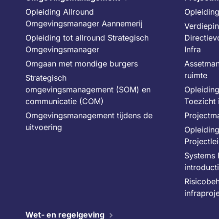
Opleiding Allround
Opleidin
Omgevingsmanager Aannemerij
Verdiepi
Opleiding tot allround Strategisch
Directiev
Omgevingsmanager
Infra
Omgaan met mondige burgers
Assetman
ruimte
Strategisch
omgevingsmanagement (SOM) en
Opleiding
communicatie (COM)
Toezicht 
Omgevingsmanagement tijdens de
Projectm
uitvoering
Opleiding
Projectle
Systems 
introduct
Risicobe
infraproj
Wet- en regelgeving