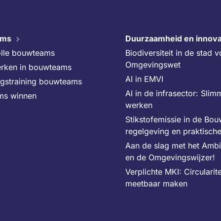
ams
Duurzaamheid en innova
lle bouwteams
Biodiversiteit in de stad 
Omgevingswet
rken in bouwteams
AI in EMVI
ngstraining bouwteams
AI in de infrasector: Slim
ms winnen
werken
Stikstofemissie in de Bo
regelgeving en praktisch
Aan de slag met het Amb
en de Omgevingswijzer!
Verplichte MKI: Circularite
meetbaar maken