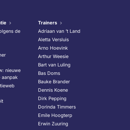
tie
Trainers
volgens de
Adriaan van ’t Land
Aletta Versluis
Arno Hoevink
mer
Arthur Weesie
Bart van Luling
uw: nieuwe
Bas Doms
e aanpak
Bauke Brander
itieweb
Dennis Koene
Dirk Pepping
it
Dorinda Timmers
Emile Hoogterp
Erwin Zuuring