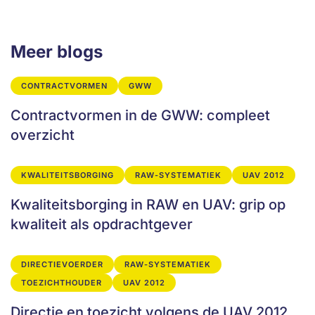
Meer blogs
CONTRACTVORMEN
GWW
Contractvormen in de GWW: compleet
overzicht
KWALITEITSBORGING
RAW-SYSTEMATIEK
UAV 2012
Kwaliteitsborging in RAW en UAV: grip op
kwaliteit als opdrachtgever
DIRECTIEVOERDER
RAW-SYSTEMATIEK
TOEZICHTHOUDER
UAV 2012
Directie en toezicht volgens de UAV 2012