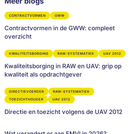
Meer blogs
CONTRACTVORMEN
GWW
Contractvormen in de GWW: compleet
overzicht
KWALITEITSBORGING
RAW-SYSTEMATIEK
UAV 2012
Kwaliteitsborging in RAW en UAV: grip op
kwaliteit als opdrachtgever
DIRECTIEVOERDER
RAW-SYSTEMATIEK
TOEZICHTHOUDER
UAV 2012
Directie en toezicht volgens de UAV 2012
Wat verandert er aan EMVI in 2026?