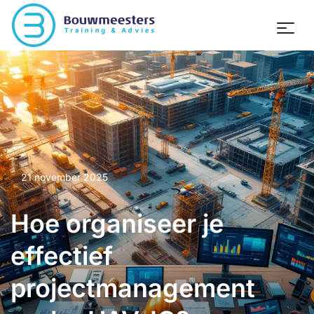
21 november 2025
Hoe organiseer je
effectief
projectmanagement