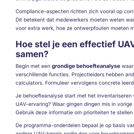
Compliance-aspecten richten zich vooral op corr
Dit betekent dat medewerkers moeten weten wann
voor extra werk, hoe ze ontwerpfouten moeten me
Hoe stel je een effectief 
samen?
grondige behoefteanalyse
Begin met een
waari
verschillende functies. Projectleiders hebben an
calculators. Formuleer vervolgens concrete leerdoe
Je behoefteanalyse start met het inventariseren
UAV-ervaring? Waar gingen dingen mis in vorige 
Gebruik deze informatie om prioriteiten te stelle
De programma-onderdelen bepaal je op basis van
andere UAV-kennis nodig dan voor bouwteamprojec