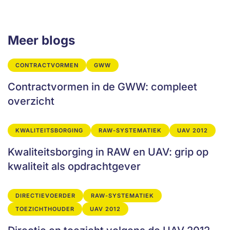
Meer blogs
CONTRACTVORMEN
GWW
Contractvormen in de GWW: compleet
overzicht
KWALITEITSBORGING
RAW-SYSTEMATIEK
UAV 2012
Kwaliteitsborging in RAW en UAV: grip op
kwaliteit als opdrachtgever
DIRECTIEVOERDER
RAW-SYSTEMATIEK
TOEZICHTHOUDER
UAV 2012