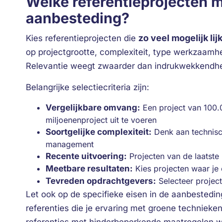
Welke referentieprojecten m
aanbesteding?
zo veel mogelijk lij
Kies referentieprojecten die
op projectgrootte, complexiteit, type werkzaamhe
Relevantie weegt zwaarder dan indrukwekkendhe
Belangrijke selectiecriteria zijn:
Vergelijkbare omvang:
Een project van 100.
miljoenenproject uit te voeren
Soortgelijke complexiteit:
Denk aan technisc
management
Recente uitvoering:
Projecten van de laatste 
Meetbare resultaten:
Kies projecten waar je
Tevreden opdrachtgevers:
Selecteer projec
Let ook op de specifieke eisen in de aanbesteding
referenties die je ervaring met groene technieken