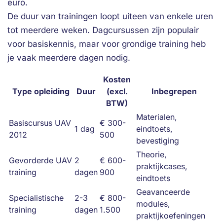
euro.
De duur van trainingen loopt uiteen van enkele uren
tot meerdere weken. Dagcursussen zijn populair
voor basiskennis, maar voor grondige training heb
je vaak meerdere dagen nodig.
Kosten
Type opleiding
Duur
(excl.
Inbegrepen
BTW)
Materialen,
Basiscursus UAV
€ 300-
1 dag
eindtoets,
2012
500
bevestiging
Theorie,
Gevorderde UAV
2
€ 600-
praktijkcases,
training
dagen
900
eindtoets
Geavanceerde
Specialistische
2-3
€ 800-
modules,
training
dagen
1.500
praktijkoefeningen