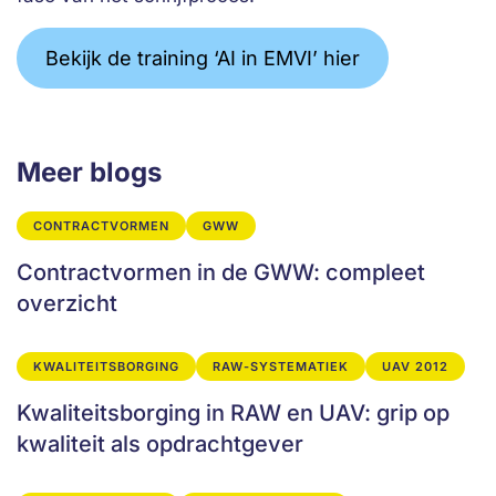
Bekijk de training ‘AI in EMVI’ hier
Meer blogs
CONTRACTVORMEN
GWW
Contractvormen in de GWW: compleet
overzicht
KWALITEITSBORGING
RAW-SYSTEMATIEK
UAV 2012
Kwaliteitsborging in RAW en UAV: grip op
kwaliteit als opdrachtgever